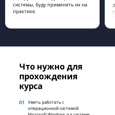
системы, буду применять их на
д
практике.
у
Что нужно для
прохождения
курса
01
Уметь работать с
операционной системой
Microsoft Windows и в системе